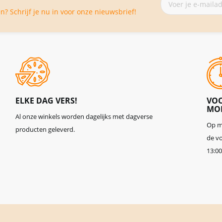
je
? Schrijf je nu in voor onze nieuwsbrief!
op
onze
nieuwsbrief
ELKE DAG VERS!
VOO
MOR
Al onze winkels worden dagelijks met dagverse
Op ma
producten geleverd.
de vo
13:00