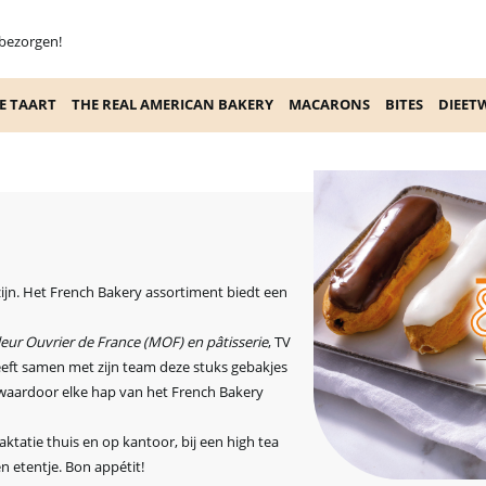
 bezorgen!
E TAART
THE REAL AMERICAN BAKERY
MACARONS
BITES
DIEET
i zijn. Het French Bakery assortiment biedt een
leur Ouvrier de France (MOF) en pâtisserie
, TV
eeft samen met zijn team deze stuks gebakjes
, waardoor elke hap van het French Bakery
raktatie thuis en op kantoor, bij een high tea
en etentje. Bon appétit!