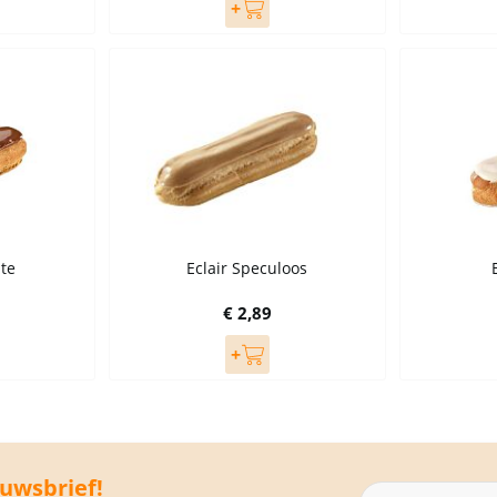
ate
Eclair Speculoos
€ 2,89
euwsbrief!
Abonneer