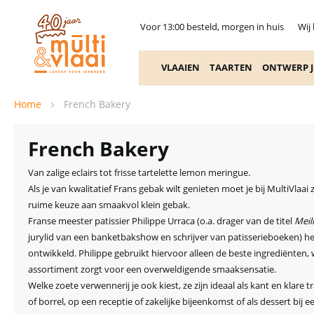
Voor 13:00 besteld, morgen in huis
Wij
VLAAIEN
TAARTEN
ONTWERP J
Home
French Bakery
French Bakery
Van zalige eclairs tot frisse tartelette lemon meringue.
Als je van kwalitatief Frans gebak wilt genieten moet je bij MultiVlaa
ruime keuze aan smaakvol klein gebak.
Franse meester patissier Philippe Urraca (o.a. drager van de titel
Meil
jurylid van een banketbakshow en schrijver van patisserieboeken) h
ontwikkeld. Philippe gebruikt hiervoor alleen de beste ingrediënten
assortiment zorgt voor een overweldigende smaaksensatie.
Welke zoete verwennerij je ook kiest, ze zijn ideaal als kant en klare t
of borrel, op een receptie of zakelijke bijeenkomst of als dessert bij e