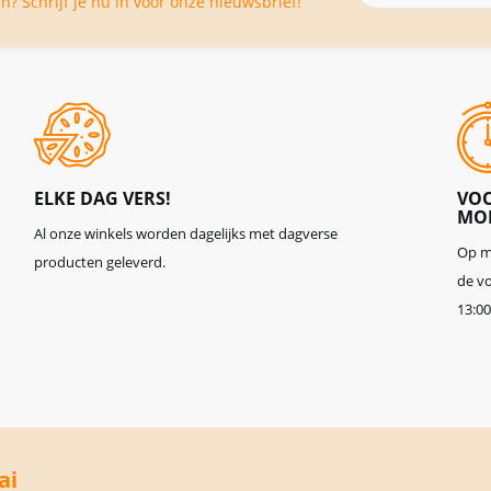
? Schrijf je nu in voor onze nieuwsbrief!
op
onze
nieuwsbrief
ELKE DAG VERS!
VOO
MOR
Al onze winkels worden dagelijks met dagverse
Op ma
producten geleverd.
de vo
13:00
ai