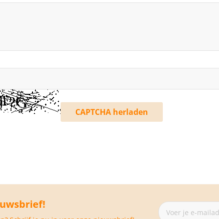
CAPTCHA herladen
euwsbrief!
Abonneer
je