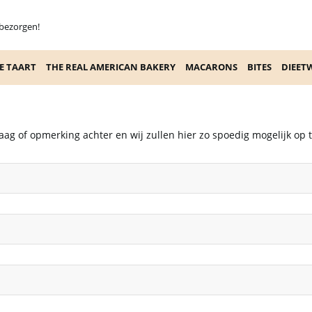
 bezorgen!
E TAART
THE REAL AMERICAN BAKERY
MACARONS
BITES
DIEET
aag of opmerking achter en wij zullen hier zo spoedig mogelijk op