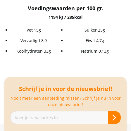
Voedingswaarden per 100 gr.
1194 kJ / 285kcal
Vet 15g
Suiker 25g
Verzadigd 8,9
Eiwit 4,7g
Koolhydraten 33g
Natrium 0,13g
Schrijf je in voor de nieuwsbrief!
Nooit meer een aanbieding missen? Schrijf je nu in voor
onze nieuwsbrief!
Abonneer
je
op