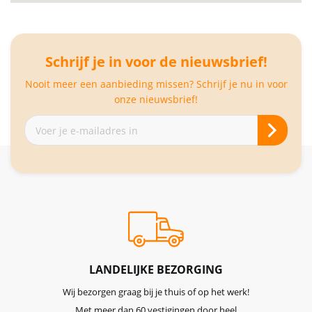
Schrijf je in voor de nieuwsbrief!
Nooit meer een aanbieding missen? Schrijf je nu in voor
onze nieuwsbrief!
Abonneer
je
op
onze
nieuwsbrief
LANDELIJKE BEZORGING
Wij bezorgen graag bij je thuis of op het werk!
Met meer dan 60 vestigingen door heel