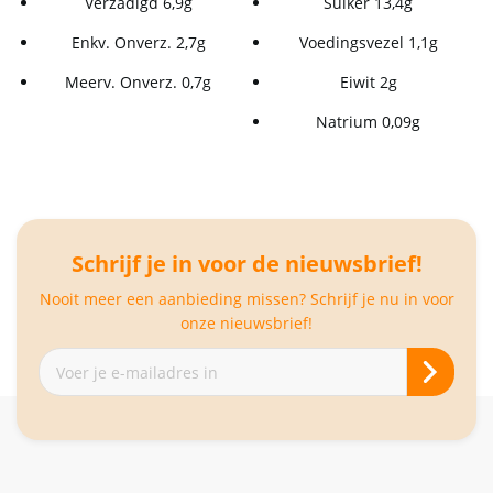
Verzadigd 6,9g
Suiker 13,4g
Enkv. Onverz. 2,7g
Voedingsvezel 1,1g
Meerv. Onverz. 0,7g
Eiwit 2g
Natrium 0,09g
Schrijf je in voor de nieuwsbrief!
Nooit meer een aanbieding missen? Schrijf je nu in voor
onze nieuwsbrief!
Abonneer
je
op
onze
nieuwsbrief