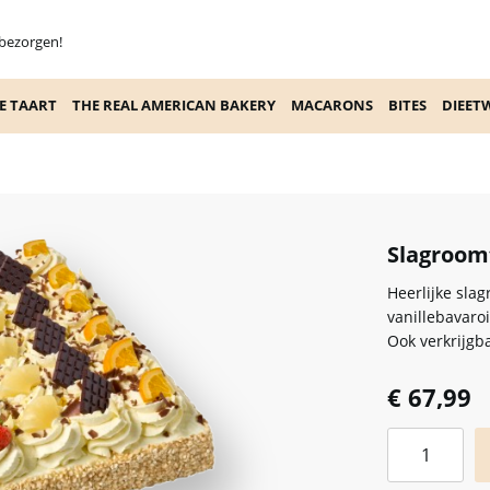
 bezorgen!
E TAART
THE REAL AMERICAN BAKERY
MACARONS
BITES
DIEET
Slagroomt
Heerlijke sla
vanillebavaro
Ook verkrijgb
€ 67,99