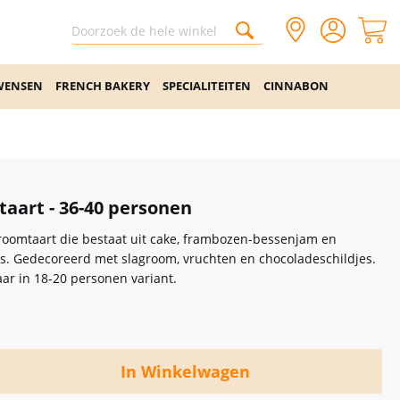
WENSEN
FRENCH BAKERY
SPECIALITEITEN
CINNABON
aart - 36-40 personen
groomtaart die bestaat uit cake, frambozen-bessenjam en
is. Gedecoreerd met slagroom, vruchten en chocoladeschildjes.
aar in 18-20 personen variant.
In Winkelwagen