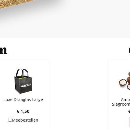
en
Luxe Draagtas Large
Amba
Slagroomt
€ 1,50
Meebestellen