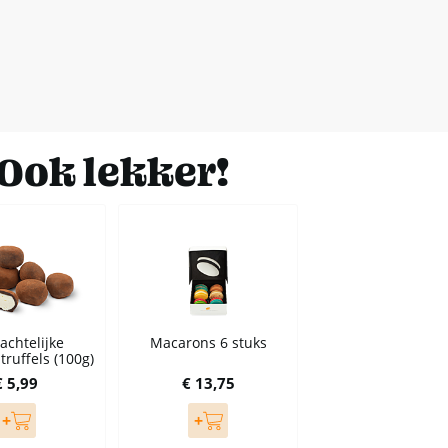
Ook lekker!
chtelijke
Macarons 6 stuks
ruffels (100g)
€ 5,99
€ 13,75