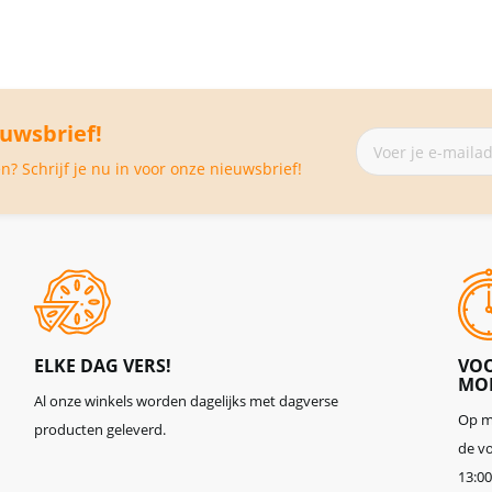
euwsbrief!
Abonneer
je
? Schrijf je nu in voor onze nieuwsbrief!
op
onze
nieuwsbrief
ELKE DAG VERS!
VOO
MOR
Al onze winkels worden dagelijks met dagverse
Op ma
producten geleverd.
de vo
13:00