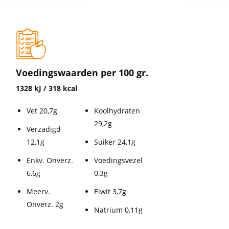
Voedingswaarden per 100 gr.
1328 kJ / 318 kcal
Vet 20,7g
Koolhydraten
29,2g
Verzadigd
12,1g
Suiker 24,1g
Enkv. Onverz.
Voedingsvezel
6,6g
0,3g
Meerv.
Eiwit 3,7g
Onverz. 2g
Natrium 0,11g